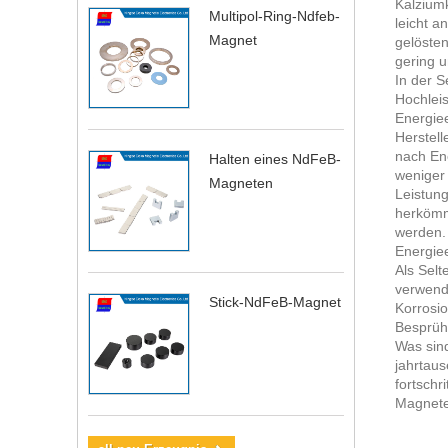
Kalziumk
Multipol-Ring-Ndfeb-
leicht 
Magnet
gelösten
gering u
In der 
Hochlei
Energie
Herstel
nach En
Halten eines NdFeB-
weniger
Magneten
Leistun
herkömm
werden. 
Energie
Als Sel
verwend
Stick-NdFeB-Magnet
Korrosio
Besprüh
Was sin
jahrtau
fortschr
Magnete