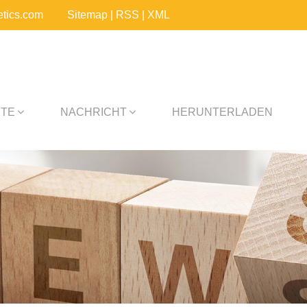
tics.com
Sitemap
|
RSS
|
XML
TE
NACHRICHT
HERUNTERLADEN