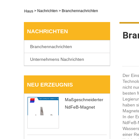
>
Nachrichten
> Branchennachrichten
Haus
NACHRICHTEN
Bra
Branchennachrichten
Unternehmens Nachrichten
Der Eins
Technol
NEU ERZEUGNIS
nicht nu
besten M
Legieru
Maßgeschneiderter
haben si
NdFeB-Magnet
Magnete
In der 
NdFeB-M
Wasserst
einer Re