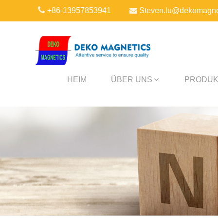
+86-13957853941
Steven.lu@dekomagne
HEIM
ÜBER UNS
PRODUK