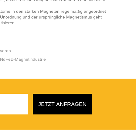
enatome in den starken Magneten regelmäßig angeordnet
n Unordnung und der ursprüngliche Magnetismus geht
isieren.
voran.
ie NdFeB-Magnetindustrie