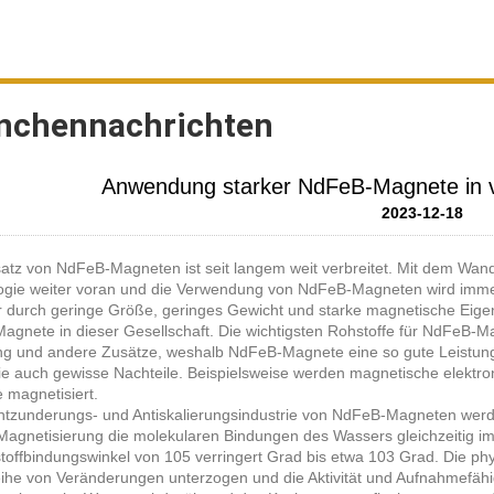
nchennachrichten
Anwendung starker NdFeB-Magnete in v
2023-12-18
atz von NdFeB-Magneten ist seit langem weit verbreitet. Mit dem Wande
ogie weiter voran und die Verwendung von NdFeB-Magneten wird immer
r durch geringe Größe, geringes Gewicht und starke magnetische Eigen
agnete in dieser Gesellschaft. Die wichtigsten Rohstoffe für NdFeB-M
ng und andere Zusätze, weshalb NdFeB-Magnete eine so gute Leistung
e auch gewisse Nachteile. Beispielsweise werden magnetische elektro
 magnetisiert.
Entzunderungs- und Antiskalierungsindustrie von NdFeB-Magneten wer
agnetisierung die molekularen Bindungen des Wassers gleichzeitig im
offbindungswinkel von 105 verringert Grad bis etwa 103 Grad. Die ph
ihe von Veränderungen unterzogen und die Aktivität und Aufnahmefähi