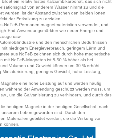
ldet ein relativ festes Kalziumbikarbonat, das sich nicht
merisationsgrad von anderem Wasser nimmt zu und die
nert wurden, ist der Abstand zwischen den beiden Ionen
fekt der Entkalkung zu erzielen.
ungs-NdFeB-Permanentmagnetmaterialien verwendet, und
High-End-Anwendungsmärkten wie neuer Energie und
rzeuge usw.
Automobilindustrie und den menschlichen Bedürfnissen
e mit niedrigem Energieverbrauch, geringem Lärm und
agnete aus NdFeB zeichnen sich durch hohe magnetische
en mit NdFeB-Magneten ist 8-50 % höher als bei
t und Volumen und Gewicht können um 30 % erhöht
g Miniaturisierung, geringes Gewicht, hohe Leistung,
-Magnete eine hohe Leistung auf und werden häufig
eten während der Anwendung geschützt werden muss, um
sw., um die Galvanisierung zu verhindern, und durch das
ie heutigen Magnete in der heutigen Gesellschaft nach
in unserem Leben geworden sind. Durch den
en Materialien gebildet werden, die die Wirkung von
en können.