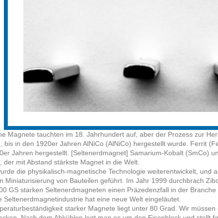
he Magnete tauchten im 18. Jahrhundert auf, aber der Prozess zur Herst
 bis in den 1920er Jahren AlNiCo (AlNiCo) hergestellt wurde. Ferrit (F
0er Jahren hergestellt. [Seltenerdmagnet] Samarium-Kobalt (SmCo)
 der mit Abstand stärkste Magnet in die Welt.
urde die physikalisch-magnetische Technologie weiterentwickelt, und 
n Miniaturisierung von Bauteilen geführt. Im Jahr 1999 durchbrach Z
0 GS starken Seltenerdmagneten einen Präzedenzfall in der Branche u
 Seltenerdmagnetindustrie hat eine neue Welt eingeläutet.
eraturbeständigkeit starker Magnete liegt unter 80 Grad. Wir müssen
cken. Nach dem Abkühlen legt man es um den Eisenblock und stellt fe