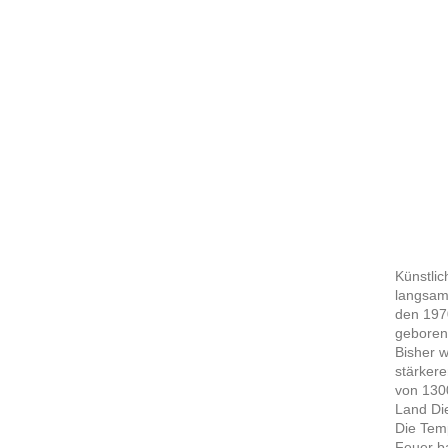
Künstlic
langsam,
den 197
geboren,
Bisher w
stärkere
von 1300
Land Die
Die Temp
Feuer ba