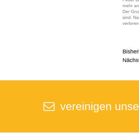
mehr an
Der Grun
sind. N
verlore
Bisher
Nächst
vereinigen unse