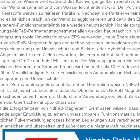
arbonat im Wasser wird während des Kochvorgangs flach zersetzt und bi
an der Wand ansammelt und vom Wasser leicht entfernt wird. Der Poly
 Feststoffe werden zu feineren Partikeln. Nachdem die Partikel verfei
nd es ist nicht einfach, an der Wand zu agglomerieren und dann den Ef
Seltenerd-Funktionsmaterialindustrie werden hauptsächlich Hochleist
stungs-NdFeB-Permanentmagnetmaterialien werden hauptsächlich in 
einsparung sowie Umweltschutz wie EPS verwendet , neue Energiefah
ler von NdFeB-Magneten folgen den technologischen Innovationen der 
ergieeinsparung und Umweltschutz, und Elektro- oder Hybridfahrzeug
 Abgasen sind zu den Zielen geworden, die jeder anstrebt. Verbundm
g, geringe Größe und hohe Effizienz aus. Der Wirkungsgrad von Motor
lichen Motoren, der Stromverbrauch wird um mehr als 10 % reduzier
über. Vervollständigen Sie die Entwicklung von Automobilen in Richtun
einsparung und Umweltschutz.
tenerd-Permanentmagnetmaterial der dritten Generation weisen NdFeB
et. Es ist jedoch zu beachten, dass die Oberfläche von NdFeB-Magn
nsschäden zu verhindern, z. B. durch die Verwendung von Gold, Zink u
en der Oberfläche mit Epoxidharz usw.
d die Erfolgsfaktoren von NdFeB-Magneten? Sie müssen wissen, dass d
sendelanger Entwicklung zu einem unverzichtbaren Funktionsmaterial 
ittlichen Pulvermetallurgieprozess können Legierungen aus verschieden
n erreichen und übertreffen und außerdem die Magnetkraft maximier