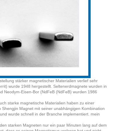
ellung stärker magnetischer Materialien verlief sehr
errit) wurde 1948 hergestellt. Seltenerdmagnete wurden in
 und Neodym-Eisen-Bor (NdFeB (NdFeB) wurden 1986
auch starke magnetische Materialien haben zu einer
ibo Shengjin Magnet mit seiner unabhängigen Kombination
nd wurde schnell in der Branche implementiert. mein
 den starken Magneten nur ein paar Minuten lang auf dem
st, dass es seinen Magnetismus verloren hat und nicht